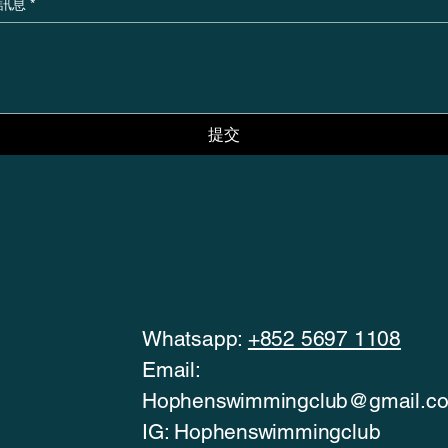
訊息
*
提交
Whatsapp:
+852 5697 1108
Email:
Hophenswimmingclub@gmail.c
IG: Hophenswimmingclub