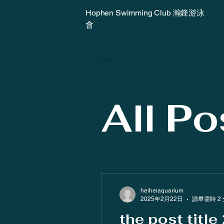
Hophen Swimming Club 瀚鋒游泳
會
All Posts
All Po
heiheiaquarium
2025年2月22日
讀畢需時 2
the post title